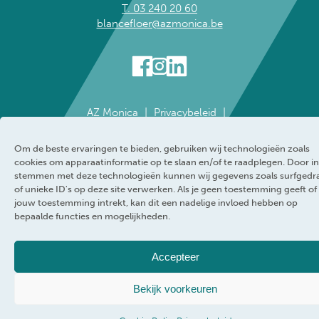
T. 03 240 20 60
blancefloer@azmonica.be
AZ Monica
Privacybeleid
Responsible disclosure policy
Cookie policy
Klokkenluider
Toegankelijkheidsverklaring
Om de beste ervaringen te bieden, gebruiken wij technologieën zoals
WEBRAND
cookies om apparaatinformatie op te slaan en/of te raadplegen. Door in
stemmen met deze technologieën kunnen wij gegevens zoals surfgedr
of unieke ID's op deze site verwerken. Als je geen toestemming geeft of
jouw toestemming intrekt, kan dit een nadelige invloed hebben op
bepaalde functies en mogelijkheden.
Accepteer
Bekijk voorkeuren