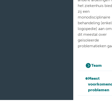
het ziekenhuis bie
zij een
monodisciplinaire
behandeling (enkel
logopedie) aan om
dit meestal over
geïsoleerde
problematieken ga
Team
Meest
voorkomen
problemen