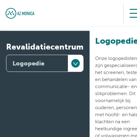
Logopedi
Revalidatiecentrum
Onze logopediste
Logopedie
zijn gespecialiseer
het screenen, test
Therapie zonder
en behandelen van
hospitalisatie
communicatie- en
slikproblemen. Dit
Kinesitherapie
voornamelijk bij
ouderen, persone
Hospitalisatie
met hoofd- en hal
klachten na een
Ergotherapie
heelkundige ingre
of volwassenen m