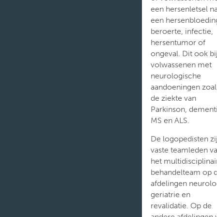
Multidisciplinair team
een hersenletsel n
een hersenbloedin
Logopedie
beroerte, infectie,
hersentumor of
ongeval. Dit ook bi
volwassenen met
neurologische
aandoeningen zoal
de ziekte van
Parkinson, dement
MS en ALS.
De logopedisten zi
vaste teamleden v
het multidisciplinai
behandelteam op 
afdelingen neurolo
geriatrie en
revalidatie. Op de
andere afdelingen 