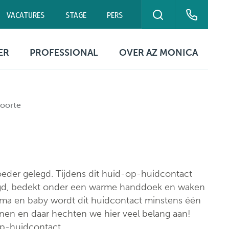
VACATURES
STAGE
PERS
ZOEKEN
eurne
Campus Antwerpen
Polikliniek Blancefloer
ER
PROFESSIONAL
OVER AZ MONICA
0 00
03 240 20 20
03 240 20 60
ekuren
Contact artsen
Organisatie
ikbaarheid
Digitale
Missie & visie
oorte
patiëntengegevens
ing
tische
Kwaliteitszorg &
rmatie
Documenten &
patiëntveiligheid
formulieren
Netwerk Helix
Ethische commissie
eder gelegd. Tijdens dit huid-op-huidcontact
Campussen
gd, bedekt onder een warme handdoek en waken
Evenementen &
tie
ama en baby wordt dit huidcontact minstens één
symposia
Contact
nnen en daar hechten we hier veel belang aan!
op-huidcontact.