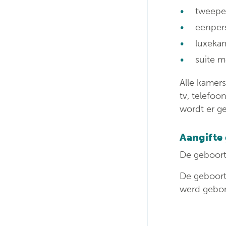
tweepe
eenper
luxekam
suite m
Alle kamers
tv, telefoo
wordt er g
Aangifte
De geboort
De geboort
werd gebore