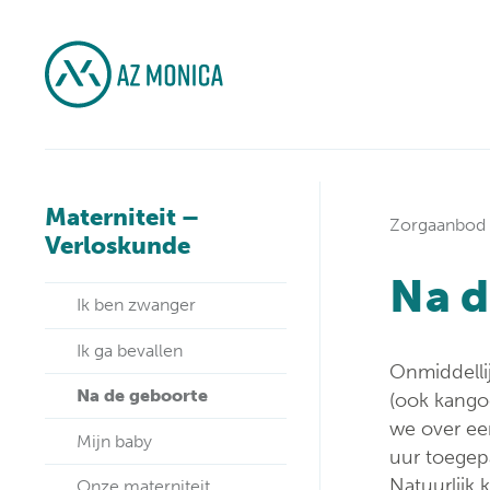
Materniteit –
Zorgaanbod
Verloskunde
Na d
Ik ben zwanger
Ik ga bevallen
Onmiddelli
Na de geboorte
(ook kango
we over ee
Mijn baby
uur toegepa
Natuurlijk
Onze materniteit