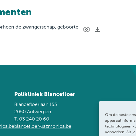
menten
orheen de zwangerschap, geboorte
d
Polikliniek Blancefloer
Blancefloerlaan 153
2050 Antwerpen
Om de beste erva
T. 03 240 20 60
apparaatinformat
ica.be
blancefloer@azmonica.be
technologieën ku
verwerken. Als j