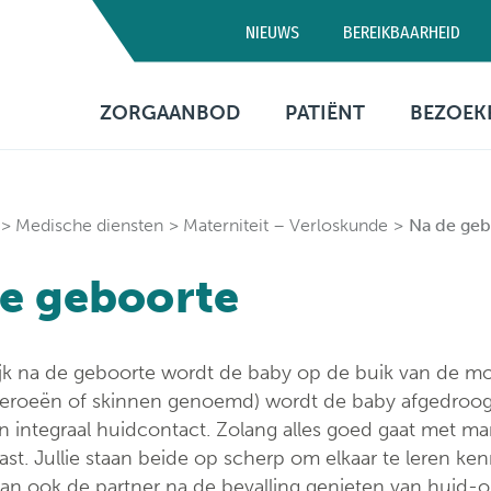
NIEUWS
BEREIKBAARHEID
Campus D
ZORGAANBOD
PATIËNT
BEZOEK
03 320 5
Artsen
Consultatie
Bezo
Medische diensten
Opname
Bere
Medische diensten
Materniteit – Verloskunde
Na de geb
Verpleegafdelingen
Patiëntenbegeleid
Prak
e geboorte
info
Onderzoeken
Patiëntenrechten
Behandelingen
Voorzieningen
jk na de geboorte wordt de baby op de buik van de mo
eroeën of skinnen genoemd) wordt de baby afgedroo
Financiële informa
n integraal huidcontact. Zolang alles goed gaat met m
st. Jullie staan beide op scherp om elkaar te leren ke
Sociaal
 kan ook de partner na de bevalling genieten van huid-