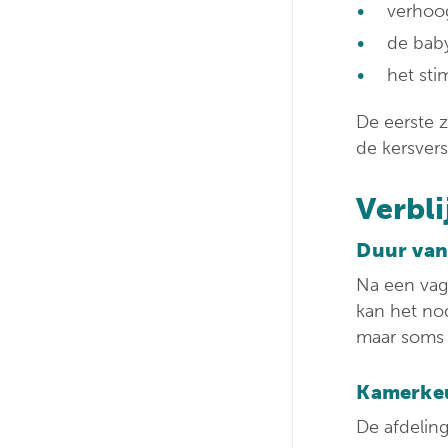
verhoog
de baby
het sti
De eerste 
de kersver
Verbli
Duur van 
Na een vagi
kan het nod
maar soms 
Kamerke
De afdeling