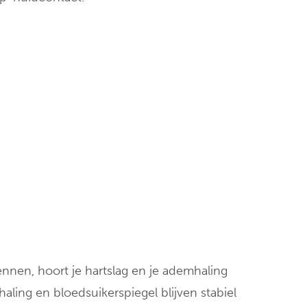
Klinische biologie
nt
Labo
anatomopathologie
Zorgprogramma’s
ennen, hoort je hartslag en je ademhaling
haling en bloedsuikerspiegel blijven stabiel