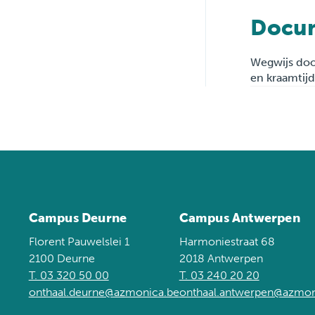
Docu
Wegwijs do
en kraamtij
Campus Deurne
Campus Antwerpen
Florent Pauwelslei 1
Harmoniestraat 68
2100 Deurne
2018 Antwerpen
T. 03 320 50 00
T. 03 240 20 20
onthaal.deurne@azmonica.be
onthaal.antwerpen@azmon