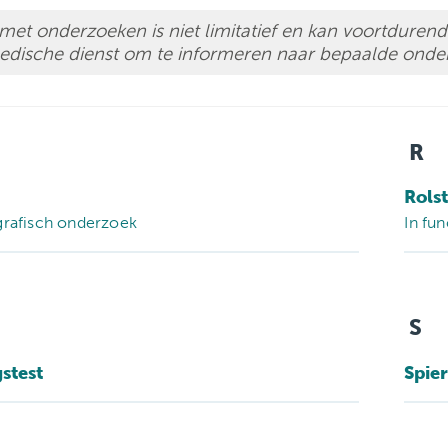
ondersteuningspu
t met onderzoeken is niet limitatief en kan voortdur
edische dienst om te informeren naar bepaalde onde
R
Rols
rafisch onderzoek
In fu
S
stest
Spie