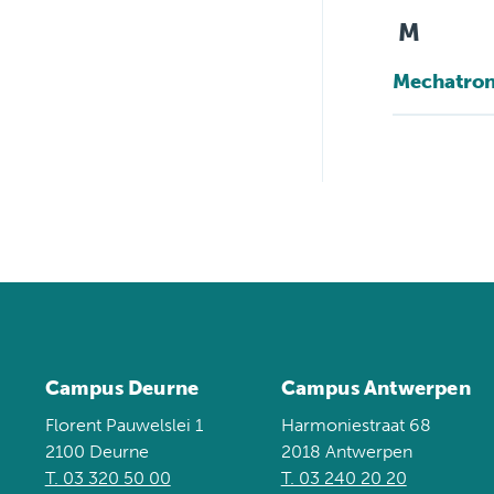
M
Mechatron
Campus Deurne
Campus Antwerpen
Florent Pauwelslei 1
Harmoniestraat 68
2100 Deurne
2018 Antwerpen
T. 03 320 50 00
T. 03 240 20 20