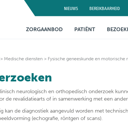
NIEUWS
BEREIKBAARHEID
Campus D
ZORGAANBOD
PATIËNT
BEZOEK
03 320 5
Artsen
Consultatie
Bezo
Medische diensten
Opname
Bere
Medische diensten
Fysische geneeskunde en motorische r
Verpleegafdelingen
Patiëntenbegeleid
Prak
erzoeken
info
Onderzoeken
Patiëntenrechten
klinisch neurologisch en orthopedisch onderzoek kun
Behandelingen
Voorzieningen
r de revalidatiearts of in samenwerking met een ande
Financiële informa
ig kan de diagnostiek aangevuld worden met technisch
eeldvorming (echografie, röntgen of scans).
Sociaal