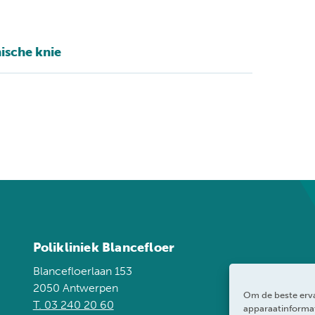
ische knie
Polikliniek Blancefloer
Blancefloerlaan 153
2050 Antwerpen
Om de beste erva
T. 03 240 20 60
apparaatinformat