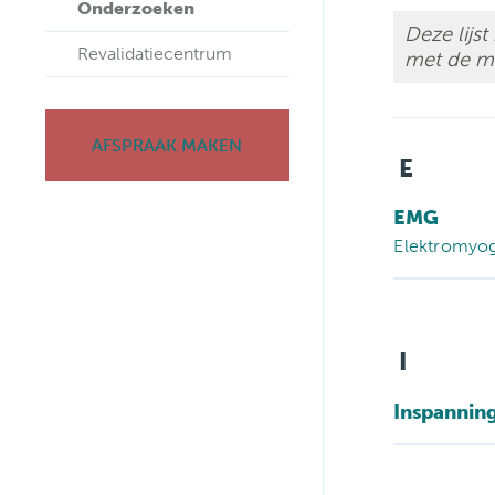
Onderzoeken
Deze lijs
Revalidatiecentrum
met de m
AFSPRAAK MAKEN
E
EMG
Elektromyog
I
Inspanning