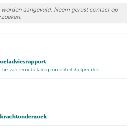
Klinische biologie
nt
end worden aangevuld. Neem gerust contact op
Labo
rzoeken.
anatomopathologie
Zorgprogramma’s
toeladviesrapport
nctie van terugbetaling mobiliteitshulpmiddel
rkrachtonderzoek