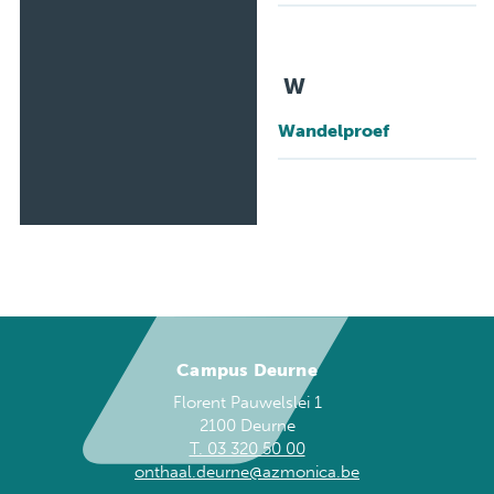
W
Wandelproef
Campus Deurne
Florent Pauwelslei 1
2100 Deurne
T. 03 320 50 00
onthaal.deurne@azmonica.be