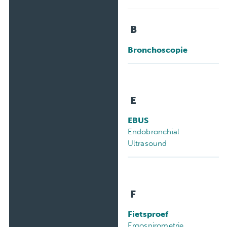
Patiëntenverenigingen
B
Bronchoscopie
E
EBUS
Endobronchial
Ultrasound
F
Fietsproef
Ergospirometrie