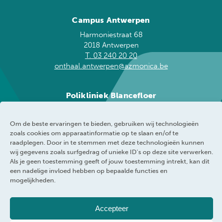
Campus Antwerpen
Harmoniestraat 68
2018 Antwerpen
T. 03 240 20 20
onthaal.antwerpen@azmonica.be
Polikliniek Blancefloer
Blancefloerlaan 153
2050 Antwerpen
Om de beste ervaringen te bieden, gebruiken wij technologieën
T. 03 240 20 60
zoals cookies om apparaatinformatie op te slaan en/of te
blancefloer@azmonica.be
raadplegen. Door in te stemmen met deze technologieën kunnen
wij gegevens zoals surfgedrag of unieke ID's op deze site verwerken.
Als je geen toestemming geeft of jouw toestemming intrekt, kan dit
een nadelige invloed hebben op bepaalde functies en
mogelijkheden.
AZ Monica
Privacybeleid
Accepteer
Responsible disclosure policy
Cookie policy