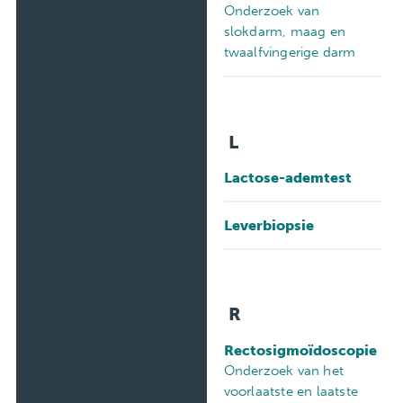
Onderzoek van
slokdarm, maag en
twaalfvingerige darm
L
Lactose-ademtest
Leverbiopsie
R
Rectosigmoïdoscopie
Onderzoek van het
voorlaatste en laatste