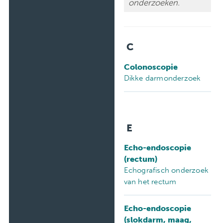
onderzoeken.
Technische
onderzoeken
C
Colonoscopie
Dikke darmonderzoek
E
Echo-endoscopie
(rectum)
Echografisch onderzoek
van het rectum
Echo-endoscopie
(slokdarm, maag,