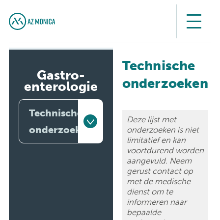
Technische
Gastro-
onderzoeken
enterologie
Technische
Deze lijst met
onderzoeken
onderzoeken is niet
limitatief en kan
voortdurend worden
Artsen
aangevuld. Neem
gerust contact op
Endoscopisch
met de medische
platform
dienst om te
informeren naar
Opname
bepaalde