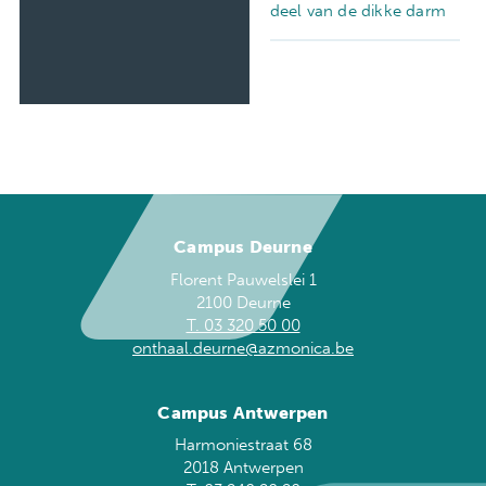
deel van de dikke darm
Campus Deurne
Florent Pauwelslei 1
2100 Deurne
T. 03 320 50 00
onthaal.deurne@azmonica.be
Campus Antwerpen
Harmoniestraat 68
2018 Antwerpen