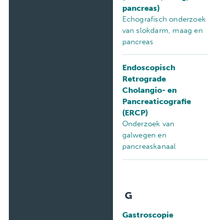
pancreas)
Echografisch onderzoek
van slokdarm, maag en
pancreas
Endoscopisch
Retrograde
Cholangio- en
Pancreaticografie
(ERCP)
Onderzoek van
galwegen en
pancreaskanaal
G
Gastroscopie